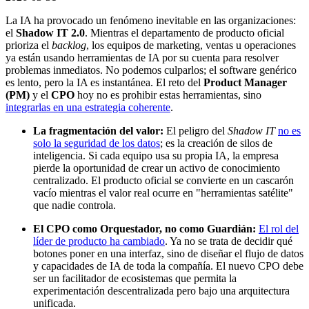
La IA ha provocado un fenómeno inevitable en las organizaciones:
el
Shadow IT 2.0
. Mientras el departamento de producto oficial
prioriza el
backlog
, los equipos de marketing, ventas u operaciones
ya están usando herramientas de IA por su cuenta para resolver
problemas inmediatos. No podemos culparlos; el software genérico
es lento, pero la IA es instantánea. El reto del
Product Manager
(PM)
y el
CPO
hoy no es prohibir estas herramientas, sino
integrarlas en una estrategia coherente
.
La fragmentación del valor:
El peligro del
Shadow IT
no es
solo la seguridad de los datos
; es la creación de silos de
inteligencia. Si cada equipo usa su propia IA, la empresa
pierde la oportunidad de crear un activo de conocimiento
centralizado. El producto oficial se convierte en un cascarón
vacío mientras el valor real ocurre en "herramientas satélite"
que nadie controla.
El CPO como Orquestador, no como Guardián:
El rol del
líder de producto ha cambiado
. Ya no se trata de decidir qué
botones poner en una interfaz, sino de diseñar el flujo de datos
y capacidades de IA de toda la compañía. El nuevo CPO debe
ser un facilitador de ecosistemas que permita la
experimentación descentralizada pero bajo una arquitectura
unificada.