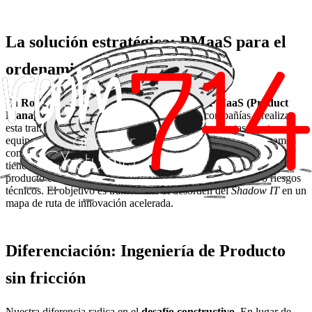
La solución estratégica: PMaaS para el
ordenamiento del caos
En
Room 714
, a través de nuestro servicio de
PMaaS (Product
Management as a Service)
, ayudamos a las compañías a realizar
esta transición. No venimos a eliminar las herramientas que tus
equipos ya aman, sino a darles un propósito estratégico. Actuamos
como un CPO interino que identifica qué soluciones de "guerrilla"
tienen potencial para convertirse en funcionalidades nativas del
producto core y cuáles deben descartarse por falta de ROI o riesgos
técnicos. El objetivo es transformar el desorden del
Shadow IT
en un
mapa de ruta de innovación acelerada.
Diferenciación: Ingeniería de Producto
sin fricción
Nuestra diferencia radica en el
desafío constructivo
. En lugar de