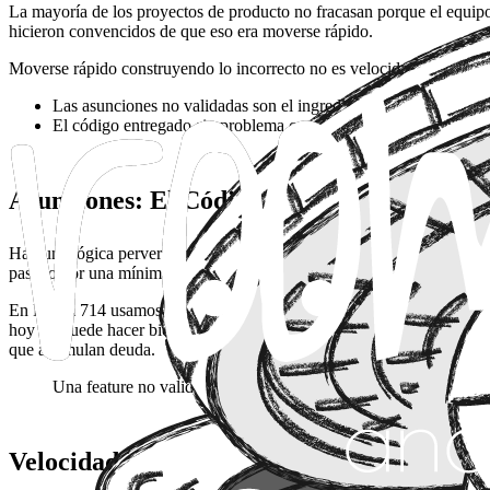
La mayoría de los proyectos de producto no fracasan porque el equipo 
hicieron convencidos de que eso era moverse rápido.
Moverse rápido construyendo lo incorrecto no es velocidad. Es deuda
Las asunciones no validadas son el ingrediente más caro de cu
El código entregado sin problema confirmado es el activo más di
Asunciones: El Código que Nadie Revisa
Hay una lógica perversa instalada en muchos equipos: "si lo construi
pasado por una mínima validación del problema arrastra consigo coste
En Room 714 usamos Jobs-to-be-Done precisamente para atacar este pun
hoy no puede hacer bien?". Son preguntas distintas y llevan a lugares 
que acumulan deuda.
Una feature no validada no es un paso adelante. Es una apuesta 
Velocidad Real: Validar Rápido, No Const