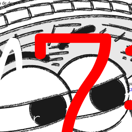
de desarrollo sea malo. Fracasan porque alguien decidió construir ante
 de producto.
alquier roadmap.
fícil de desmantelar.
mos, validamos en producción". El problema es que producción no es un 
 de mantenimiento, coste de soporte y, sobre todo, coste de oportunidad
to antes de escribir una línea de código. La pregunta no es "¿qué que
distintos.
Esta tensión entre añadir funcionalidad y resolver tareas conc
con el dinero del equipo y el tiempo del usuario.
ruir Rápido