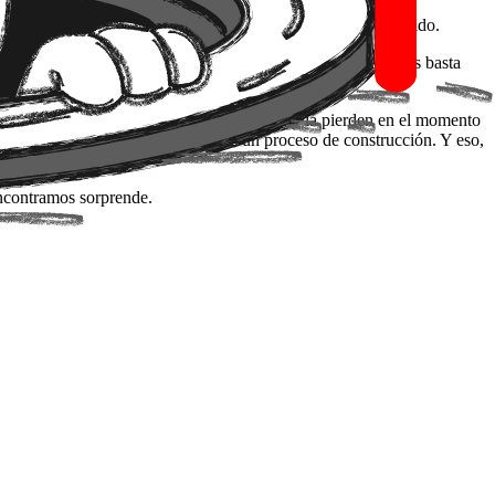
nas algo que no resuelve nada no es ágil: es ágil mal aplicado.
ible y leer los resultados sin sesgo de confirmación. A veces basta
 la ventaja real que da el tamaño pequeño, y la pierden en el momento
enes un proceso de producto: tienes un proceso de construcción. Y eso,
encontramos sorprende.