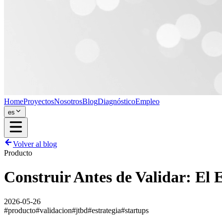
Home
Proyectos
Nosotros
Blog
Diagnóstico
Empleo
es
Volver al blog
Producto
Construir Antes de Validar: El
2026-05-26
#
producto
#
validacion
#
jtbd
#
estrategia
#
startups