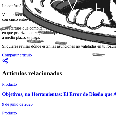
La confusión entre velocidad de entrega y velocidad de aprendizaje es
Validar no requiere meses ni presupuestos enormes. Requiere disciplina
con cinco entrevistas bien hechas. Otras, con un prototipo que nunca
Las startups que compiten bien contra empresas grandes no lo hacen
en que priorizan entrega sobre aprendizaje. Si tu proceso de producto 
a medio plazo, se paga.
Si quieres revisar dónde están las asunciones no validadas en tu ro
Compartir articulo
Artículos relacionados
Producto
Objetivos, no Herramientas: El Error de Diseño que A
9 de junio de 2026
Producto