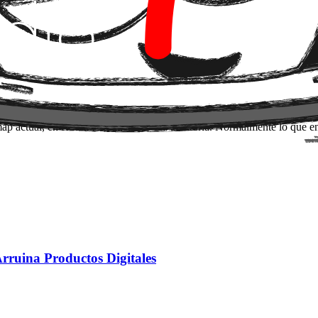
 uno de los malentendidos más costosos del sector. Entregar en dos sema
 para definir la asunción central, diseñar el experimento más barato pos
 toca backend.
 construyendo más rápido: lo hacen
equivocándose más barato
. Esa es
no tiene un momento explícito de validación antes del desarrollo, no ti
admap actual, en Room 714 hacemos esa auditoría. Normalmente lo que 
rruina Productos Digitales