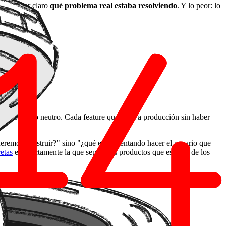
s de tener claro
qué problema real estaba resolviendo
. Y lo peor: lo
laboratorio neutro. Cada feature que llega a producción sin haber
.
remos construir?" sino "¿qué está intentando hacer el usuario que
retas
es exactamente la que separa los productos que escalan de los