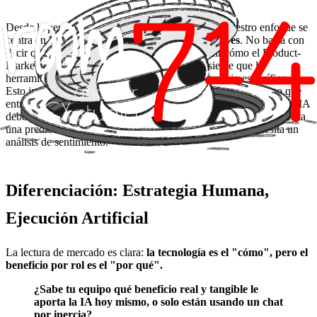
Desde la perspectiva de producto en
Room 714
, nuestro enfoque se
centra en la
identificación de fricciones granulares
. No basta con
decir que la IA "ahorra tiempo". Hay que definir cómo el Product-
Market Fit interno se logra cuando el usuario siente que la
herramienta ha sido diseñada para su flujo de trabajo específico.
Esto implica crear interfaces que no solo entreguen datos, sino que
entreguen el dato exacto en el momento preciso del
workflow
. La IA
debe ser el copiloto silencioso que sabe que el de Logística necesita
una predicción de stock, mientras que el de Marketing necesita un
análisis de sentimiento.
Diferenciación: Estrategia Humana,
Ejecución Artificial
La lectura de mercado es clara:
la tecnología es el "cómo", pero el
beneficio por rol es el "por qué".
¿Sabe tu equipo qué beneficio real y tangible le
aporta la IA hoy mismo, o solo están usando un chat
por inercia?