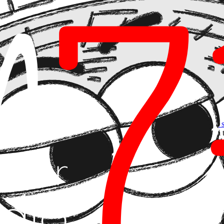
profundidad con la que el equipo técnico entiende el modelo de negocio d
sino como una herramienta para optimizar el LTV (
Lifetime Value
), re
ontexto que le damos. El desarrollador debe actuar como un traductor q
 IA para prototipar y
validar hipótesis de negocio en días
, no en meses.
ntar ha terminado. En el ecosistema actual,
el equipo de producto debe s
os de dolor del cliente final. Un producto ganador es aquel donde la t
ción
por un conocimiento profundo de la operativa diaria. Al integrar IA con 
 no entiende cómo gana dinero el cliente, la IA que construyan será sim