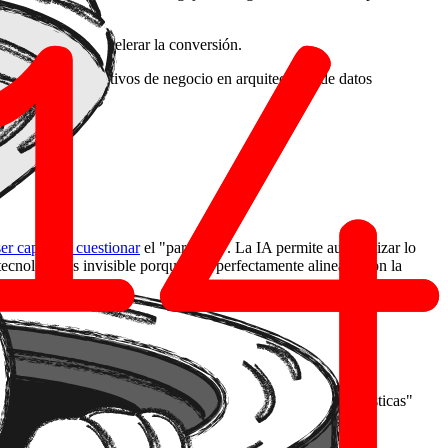
el cliente.
ducir el
Churn
o acelerar la conversión.
ue convierte objetivos de negocio en arquitecturas de datos
er capaz de cuestionar
el "para qué". La IA permite automatizar lo
ecnología es invisible porque está perfectamente alineada con la
una visión de negocio clara, dejamos de construir "características"
plemente un gasto operativo, no una inversión estratégica.