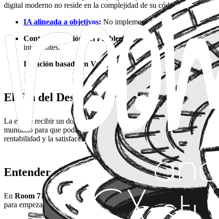
digital moderno no reside en la complejidad de su código, sino en la 
IA alineada a objetivos
:
No implementamos IA por tendencia, 
Contextualización del Problema:
Una IA es tan útil como el c
inteligentes.
Iteración basada en Valor:
Usamos la velocidad que nos da la
El Fin del Desarrollador "Ticket-Taker"
La era de recibir un documento de requisitos y picar código sin pregu
mundano para que podamos centrar nuestra energía en entender los punt
rentabilidad y la satisfacción.
Entender el Negocio para Entrenar la Solu
En
Room 714
, creemos que la IA solo brilla cuando está alimentada 
para empezar a construir "ventajas competitivas". Si el equipo técnico