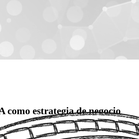
IA como estrategia de negocio
lla ya no es "cómo" programar una funcionalidad, sino "qué" funcionalid