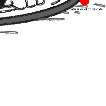
modity
, la única ventaja que no se puede automatizar es el criterio de