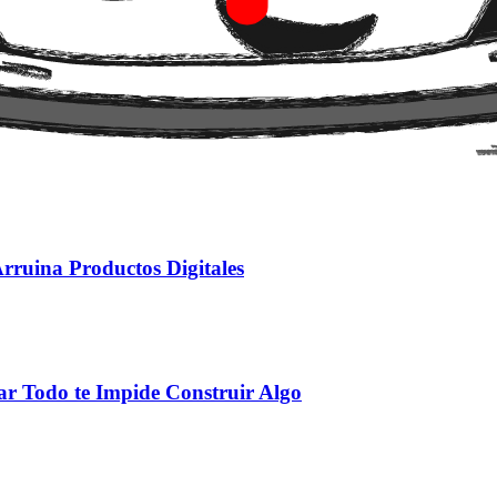
nder por qué el usuario decide pagar por tu producto cada mes?
En un mercado donde la ejecución técnica se está convirtiendo en una
com
rruina Productos Digitales
r Todo te Impide Construir Algo