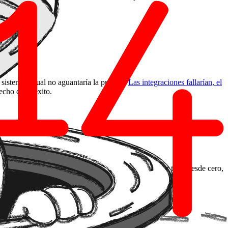
 sistema actual no aguantaría la presión.
Las integraciones fallarían, el
echo de tu éxito.
a capacidad de procesamiento no requiera reconstruir todo desde cero,
e del ADN del código.