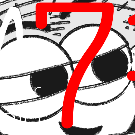
rdaríamos meses"
, tienes un problema de cimientos.
ón; es una hipoteca.
cio. En teoría, es el momento de celebrar. En la práctica, sabes que tu
 devoraría el beneficio del nuevo contrato. Tu tecnología ha dictado el t
no" de tus ideas.
ar
. Imagina un sistema donde añadir nuevas funcionalidades o escalar l
a seguridad y el rendimiento no son parches de última hora, sino part
ino algo en lo que apoyarse para correr más rápido.
a de construir una infraestructura que te permita mirar al frente.