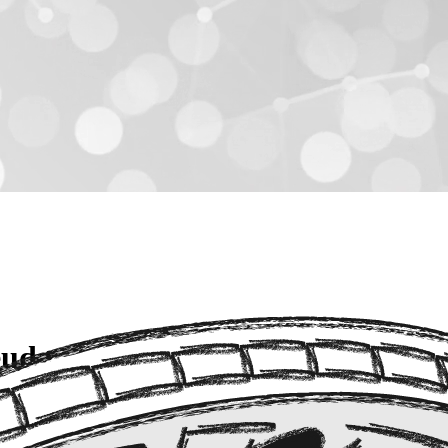
euda pendiente?
uchos líderes, se siente como caminar por el barro. Si cada vez que qui