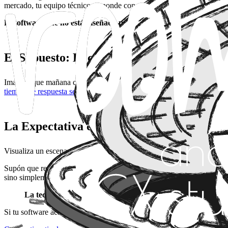
mercado, tu equipo técnico responde con un
"no se puede"
o un
"ta
El software que no está diseñado para el cambio no es una soluci
El Supuesto: El cuello de botella invisible
Imagina que mañana cierras un acuerdo que triplica tu volumen de nego
tiempo de respuesta se dispararía
y el coste de mantener esa estructura
La Expectativa con Room 714
Visualiza un escenario donde la tecnología deja de ser el "freno de ma
Supón que rediseñamos tu arquitectura para que sea
elástica y modul
sino simplemente desplegar nuevos módulos. Una base técnica donde l
La tecnología no debería ser algo de lo que preocuparse, s
Si tu software actual te obliga a mirar al suelo para no tropezar, es hor