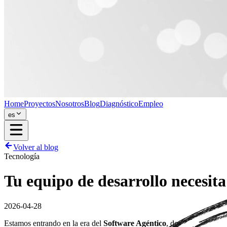
Home
Proyectos
Nosotros
Blog
Diagnóstico
Empleo
es
Volver al blog
Tecnología
Tu equipo de desarrollo necesita
2026-04-28
Estamos entrando en la era del
Software Agéntico
, donde la IA no s