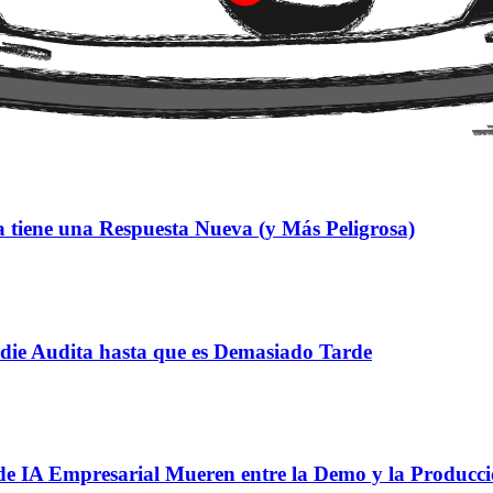
e software agéntico donde la IA es un motor interno, potente y privad
 tiene una Respuesta Nueva (y Más Peligrosa)
adie Audita hasta que es Demasiado Tarde
de IA Empresarial Mueren entre la Demo y la Producc