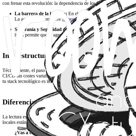
con frenar esta revolución: la dependencia de los LLM en la nube. C
La barrera de la latencia:
En el desarrollo agéntico, el sistema
La agilidad real requiere
respuestas en milisegundos, no en se
Soberanía y Seguridad del Código:
Entregar tu base de códig
local permite que el agente "conozca" todo tu ecosistema sin que
Infraestructura: Del "Copilot" al Agente 
Técnicamente, el paso hacia modelos locales (como Llama 3 u optimiza
CI/CD sin costes variables infinitos. En
Room 714
, entendemos que e
tu stack tecnológico es infinitamente más útil que un modelo generalist
Diferenciación: Velocidad de Iteración Pr
La lectura estratégica es clara:
quien controla su infraestructura de 
locales están iterando en tiempo real, manteniendo su propiedad intelec
¿Vas a construir el futuro de tu software sobre una API ajen