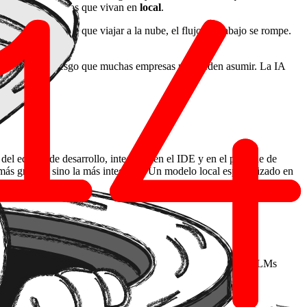
ctivos, necesitamos que vivan en
local
.
cada llamada tiene que viajar a la nube, el flujo de trabajo se rompe.
e ella
es un riesgo que muchas empresas no pueden asumir. La IA
l equipo de desarrollo, integrado en el IDE y en el pipeline de
 más grande, sino la más integrada. Un modelo local especializado en
reas repetitivas.
e la API de turno responda, las empresas que apuestan por LLMs
estructura?