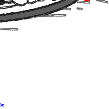
o.
ión