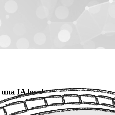
 una IA local
olo sugiere código, sino que toma decisiones, refactoriza y despliega 