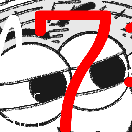
omo bien señala
GitConnected
, si queremos que los agentes sean produ
 realiza cientos de llamadas a la IA para validar pequeñas subtareas. Si 
gundos
.
o entera a modelos de terceros para que
agentes autónomos operen sobr
 un solo byte salga de tu infraestructura.
Residente
ciones de Google) permite que la IA se convierta en un miembro más de
l desarrollo agéntico es una carrera de fondo. No se trata de usar la IA
a en la nube que sufre de latencia y costes de tokens inasumibles para ta
ivada
IA, controla su velocidad de desarrollo.
Mientras otros esperan a qu
tual bajo llave y eliminando la fricción de costes.
a o vas a integrar la inteligencia en el corazón de tu propia infra