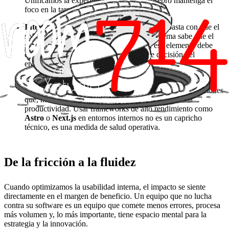
Unificamos la experiencia para que el cerebro mantenga el
foco en la tarea, no en la herramienta.
Interfaces Predictivas y Anticipación:
No basta con que el
software responda; debe anticipar. Si el sistema sabe que el
siguiente paso lógico es una validación, ese elemento debe
estar ya presente, eliminando la carga de decisión del
empleado.
Rendimiento como factor de salud mental:
Una interfaz
que tarda 3 segundos en responder genera micro-frustraciones
que, multiplicadas por cien veces al día, destrozan la
productividad. Usar frameworks de alto rendimiento como
Astro
o
Next.js
en entornos internos no es un capricho
técnico, es una medida de salud operativa.
De la fricción a la fluidez
Cuando optimizamos la usabilidad interna, el impacto se siente
directamente en el margen de beneficio. Un equipo que no lucha
contra su software es un equipo que comete menos errores, procesa
más volumen y, lo más importante, tiene espacio mental para la
estrategia y la innovación.