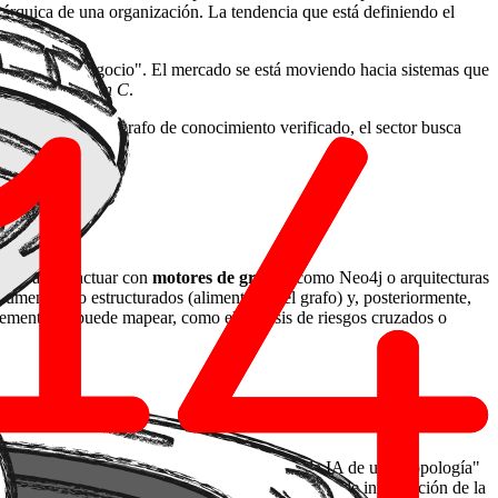
rárquica de una organización. La tendencia que está definiendo el
r "lógica de negocio". El mercado se está moviendo hacia sistemas que
e una
Regulación C
.
s. Al integrar un grafo de conocimiento verificado, el sector busca
ados a interactuar con
motores de grafos
(como Neo4j o arquitecturas
ocumentos no estructurados (alimentando el grafo) y, posteriormente,
plemente no puede mapear, como el análisis de riesgos cruzados o
stalar un chat más inteligente, sino de dotar a la IA de una "topología"
ompleja), donde la capacidad de navegar por la red de información de la