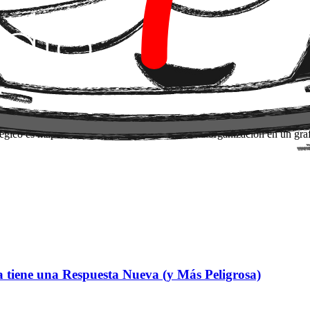
e decisión.
estructura
 de residir en el modelo (LLM) para trasladarse a la estructura de
abras, o estamos ante el despliegue definitivo de sistemas que rea
gico es mapear la inteligencia colectiva de una organización en un graf
 tiene una Respuesta Nueva (y Más Peligrosa)