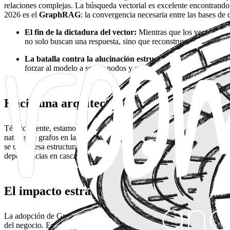
relaciones complejas. La búsqueda vectorial es excelente encontrando 
2026 es el
GraphRAG
: la convergencia necesaria entre las bases de
El fin de la dictadura del vector:
Mientras que los vectores ag
no solo buscan una respuesta, sino que reconstruyen el context
La batalla contra la alucinación estructural:
El gran problem
forzar al modelo a seguir nodos y aristas reales, eliminando la 
Hacia una arquitectura de Memoria Semá
Técnicamente, estamos observando una evolución crítica en el stack de
nativas de grafos en la nube). El proceso que emerge como estándar es 
se utiliza esa estructura para inyectar "conocimiento determinista" e
dependencias en cascada.
El impacto estratégico: Agentes con contex
La adopción de GraphRAG es el pre-requisito para la siguiente fronte
del negocio. Esta tendencia es especialmente disruptiva en sectores co