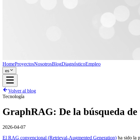
Home
Proyectos
Nosotros
Blog
Diagnóstico
Empleo
es
Volver al blog
Tecnología
GraphRAG: De la búsqueda de te
2026-04-07
El RAG convencional (Retrieval-Augmented Generation)
ha sido la 