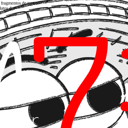
fragmentos de texto parecidos, pero es "amnésica" ante la estructura je
 datos de grafos y los modelos de lenguaje.
rupan información por "cercanía semántica", los grafos la conectan po
o: entendiendo que el
Proyecto A
está vinculado al
Cliente B
a través d
a de la IA generativa
no es solo inventar datos, sino inventar conexione
improvisación en las dependencias de datos.
ntica
 datos. El paradigma está pasando de consultar índices vectoriales aisl
bidireccional: se utiliza la IA para extraer entidades y relaciones de d
n el prompt. Esto permite resolver consultas que el RAG tradicional sim
to real
ra:
agentes autónomos con memoria a largo plazo
. No se trata de in
n alta densidad de datos interconectados (legal, logística, ingeniería c