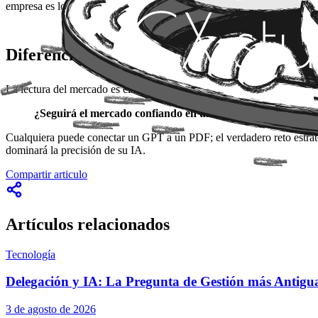
empresa es lo que separa un juguete tecnológico de una herramienta d
Diferenciación: La inteligencia está en la 
La lectura del mercado es clara:
la ventaja competitiva está dejando
¿Seguirá el mercado confiando en una IA que solo busca pal
Cualquiera puede conectar un GPT a un PDF; el verdadero reto estraté
dominará la precisión de su IA.
Compartir articulo
Artículos relacionados
Tecnología
Delegación y IA: La Pregunta de Gestión más Antigua
3 de agosto de 2026