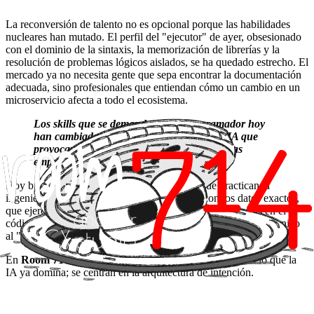
La reconversión de talento no es opcional porque las habilidades
nucleares han mutado. El perfil del "ejecutor" de ayer, obsesionado
con el dominio de la sintaxis, la memorización de librerías y la
resolución de problemas lógicos aislados, se ha quedado estrecho. El
mercado ya no necesita gente que sepa encontrar la documentación
adecuada, sino profesionales que entiendan cómo un cambio en un
microservicio afecta a todo el ecosistema.
Los skills que se demandan a un programador hoy
han cambiado tanto por la irrupción de la IA que
provocan cambios estructurales severos en las
empresas
Hoy buscamos al "orquestador": ingenieros que practican la
ingeniería de contexto para alimentar a la IA con los datos exactos,
que ejercen una auditoría crítica para detectar ineficiencias en el
código generado y que han desplazado su foco del "cómo" técnico
al "para qué" del negocio.
En
Room 714
, nuestros ingenieros no pierden tiempo en lo que la
IA ya domina; se centran en la arquitectura de intención.